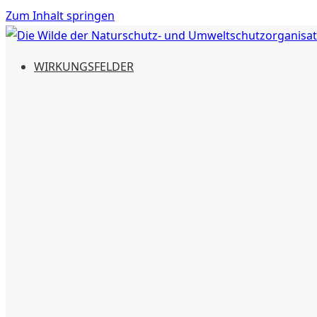
Zum Inhalt springen
Die Wilde der Naturschutz- und Umweltschutzorganisati
Aktiven Naturschutz mit einer Spende unterstützen und N
WIRKUNGSFELDER